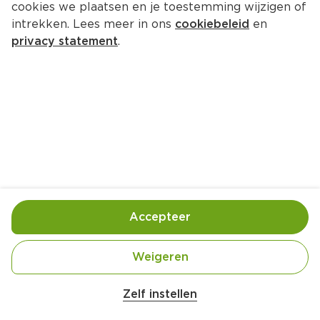
cookies we plaatsen en je toestemming wijzigen of
intrekken. Lees meer in ons
cookiebeleid
en
privacy statement
.
Frozen tropical bowl
Ontbijt
2 Pers.
Ca. 15 Min
Ingrediënten
Bereiding
Accepteer
Weigeren
Zelf instellen