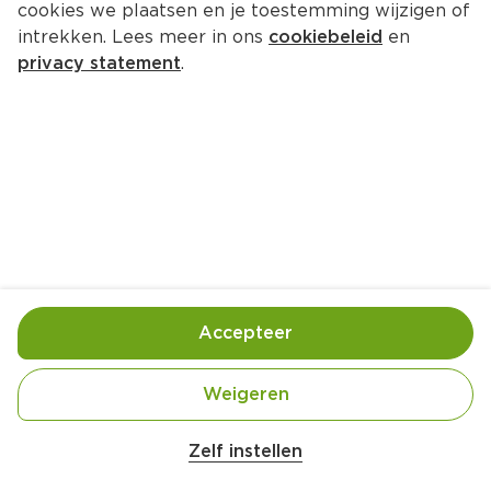
cookies we plaatsen en je toestemming wijzigen of
intrekken. Lees meer in ons
cookiebeleid
en
privacy statement
.
Frozen yoghurt met frambozen
Nagerecht
4 Pers.
Ca. 20 Min
Ingrediënten
Bereiding
Accepteer
Weigeren
Zelf instellen