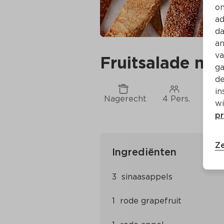
on
ad
da
an
va
Fruitsalade me
ga
de
in
Nagerecht
4 Pers.
Ca. 
wi
pr
Ze
Ingrediënten