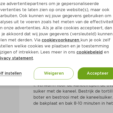
ze advertentiepartners om je gepersonaliseerde
vertenties te laten zien op onze website(s), maar ook
arbuiten. Ook kunnen wij jouw gegevens gebruiken om
alyses uit te voeren zoals het meten van de effectivitei
n onze advertenties. Als je alle cookies accepteert, dan
t krokante kaneelrepen
 je akkoord dat wij jouw gegevens (versleuteld) kunnen
len met derden. Via
cookievoorkeuren
kun je ook zelf
stellen welke cookies we plaatsen en je toestemming
20 Min
Centraal-Amerikaans
jzigen of intrekken. Lees meer in ons
cookiebeleid
en
ivacy statement
.
Bereidingswijze
lf instellen
Weigeren
Accepteer
1. Verwarm voor de kaneel­repen de ov
suiker met de kaneel. Bestrijk de torti
boter en bestrooi met de kaneelsuiker. 
de bakplaat en bak 8­-10 minuten in he