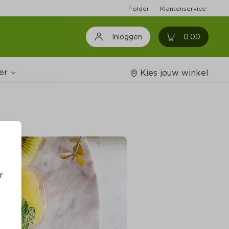
Folder
Klantenservice
0
0.00
Inloggen
er
Kies jouw winkel
Wijnshop
oodschappenlijstjes
r