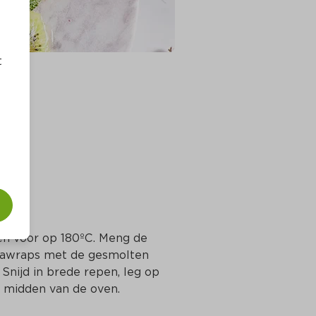
t
en voor op 180ºC. Meng de 
lla­wraps met de gesmolten 
Snijd in brede repen, leg op 
t midden van de oven.