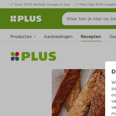
Voor 23:55 besteld, morgen in huis*
Meer dan 1600 Laagbli
Producten
Go
Aanbiedingen
Recepten
D
Wi
zo
oo
va
ve
ma