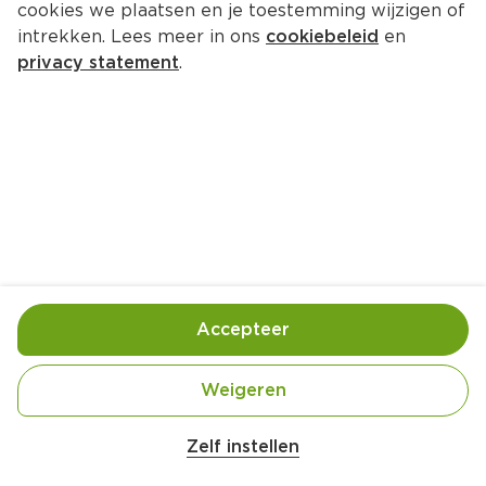
cookies we plaatsen en je toestemming wijzigen of
intrekken. Lees meer in ons
cookiebeleid
en
privacy statement
.
Fruitsando's
Ontbijt
4 Pers.
Ca. 15 Min
Ingrediënten
Bereiding
Accepteer
Weigeren
Zelf instellen