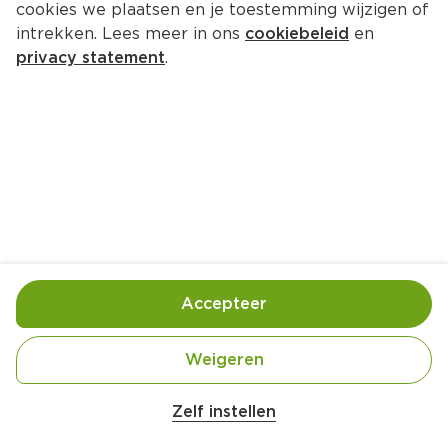
cookies we plaatsen en je toestemming wijzigen of
intrekken. Lees meer in ons
cookiebeleid
en
privacy statement
.
Fruittaartjes
Nagerecht
8 Pers.
Ca. 25 Min
Ingrediënten
Bereiding
Accepteer
Weigeren
Zelf instellen