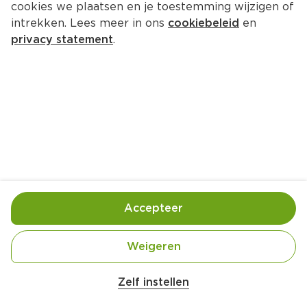
cookies we plaatsen en je toestemming wijzigen of
intrekken. Lees meer in ons
cookiebeleid
en
privacy statement
.
Garnalen salade met gegrilde 
wraps
Hoofdgerecht
4 Pers.
Ca. 30 Min
Ingrediënten
Bereiding
Accepteer
Weigeren
Zelf instellen