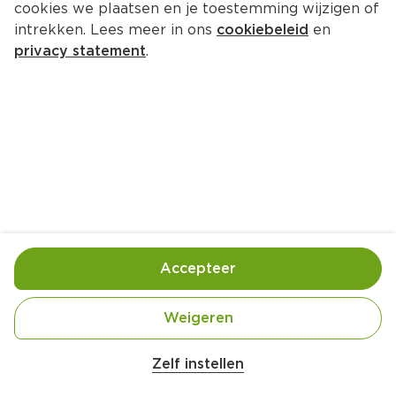
cookies we plaatsen en je toestemming wijzigen of
intrekken. Lees meer in ons
cookiebeleid
en
privacy statement
.
Garnalencocktail met grapefruit
Voorgerecht
4 Pers.
Ca. 20 Min
Ingrediënten
Bereiding
Accepteer
Weigeren
Zelf instellen