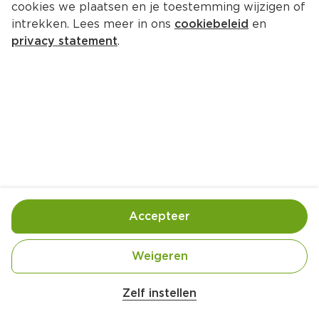
cookies we plaatsen en je toestemming wijzigen of
intrekken. Lees meer in ons
cookiebeleid
en
privacy statement
.
Garnalenspies
Voorgerecht
8 Pers.
Ca. 10 Min
Ingrediënten
Bereiding
Accepteer
Weigeren
Zelf instellen