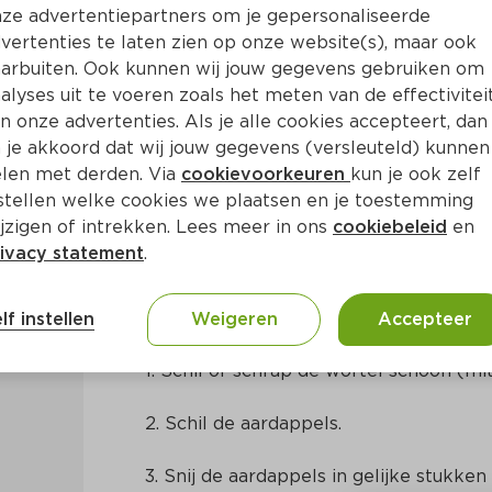
ze advertentiepartners om je gepersonaliseerde
vertenties te laten zien op onze website(s), maar ook
arbuiten. Ook kunnen wij jouw gegevens gebruiken om
alyses uit te voeren zoals het meten van de effectivitei
n onze advertenties. Als je alle cookies accepteert, dan
asius met oranjepuree
 je akkoord dat wij jouw gegevens (versleuteld) kunnen
len met derden. Via
cookievoorkeuren
kun je ook zelf
stellen welke cookies we plaatsen en je toestemming
Ca. 30 Min
Vietnamees
jzigen of intrekken. Lees meer in ons
cookiebeleid
en
ivacy statement
.
Bereidingswijze
lf instellen
Weigeren
Accepteer
1. Schil of schrap de wortel schoon (mit
2. Schil de aardappels.
3. Snij de aardappels in gelijke stukke