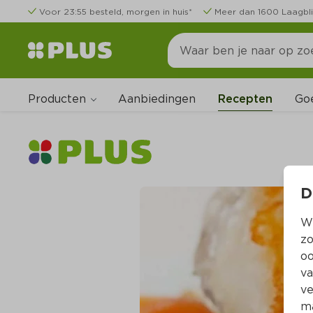
Voor 23:55 besteld, morgen in huis*
Meer dan 1600 Laagbli
Producten
Go
Aanbiedingen
Recepten
D
Wi
zo
oo
va
ve
ma