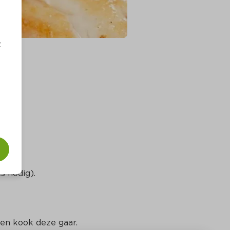
t
s nodig).
n en kook deze gaar.