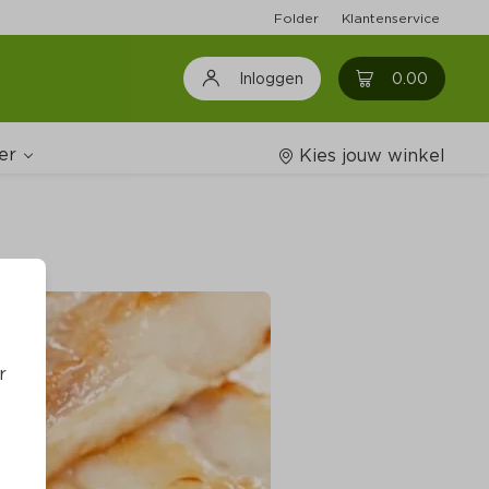
Folder
Klantenservice
0
0.00
Inloggen
er
Kies jouw winkel
Wijnshop
oodschappenlijstjes
r