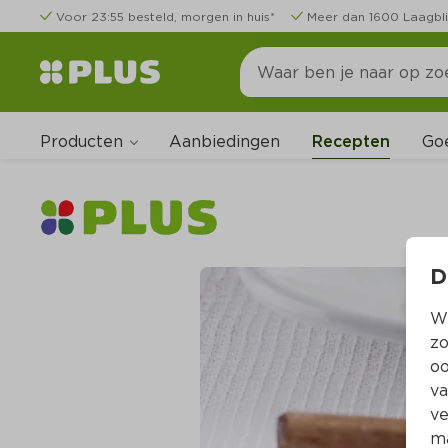
Voor 23:55 besteld, morgen in huis*
Meer dan 1600 Laagbli
Producten
Go
Aanbiedingen
Recepten
D
Wi
zo
oo
va
ve
ma