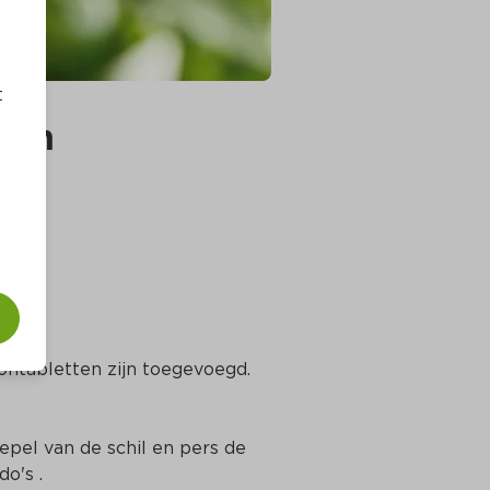
t
len
lontabletten zijn toegevoegd. 
epel van de schil en pers de 
o's .