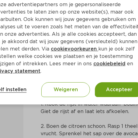
ze advertentiepartners om je gepersonaliseerde
vertenties te laten zien op onze website(s), maar ook
arbuiten. Ook kunnen wij jouw gegevens gebruiken om
alyses uit te voeren zoals het meten van de effectivitei
n onze advertenties. Als je alle cookies accepteert, dan
 met avocado en paddenstoe
 je akkoord dat wij jouw gegevens (versleuteld) kunnen
len met derden. Via
cookievoorkeuren
kun je ook zelf
stellen welke cookies we plaatsen en je toestemming
Ca. 25 Min
Aziatisch
jzigen of intrekken. Lees meer in ons
cookiebeleid
en
ivacy statement
.
Bereidingswijze
lf instellen
Weigeren
Accepteer
1. Kook de rijst in water waaraan  bouil
Giet de rijst af en laat iets afkoelen.
2. Boen de citroen schoon. Rasp 1 theel
vrucht. Sprenkel het sap over de avocad