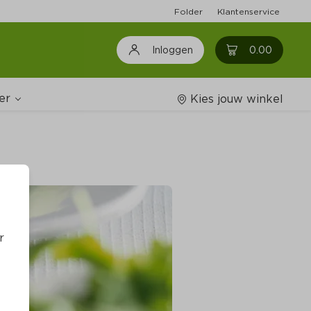
Folder
Klantenservice
0
0.00
Inloggen
er
Kies jouw winkel
Wijnshop
oodschappenlijstjes
r