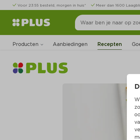
Voor 23:55 besteld, morgen in huis*
Meer dan 1600 Laagbli
Producten
Go
Aanbiedingen
Recepten
D
Wi
zo
oo
va
ve
ma