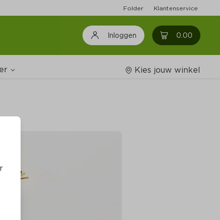
Folder
Klantenservice
0
0.00
Inloggen
er
Kies jouw winkel
Wijnshop
oodschappenlijstjes
r