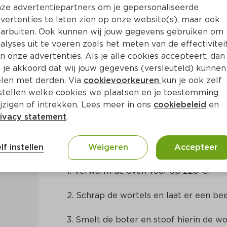
ze advertentiepartners om je gepersonaliseerde
vertenties te laten zien op onze website(s), maar ook
arbuiten. Ook kunnen wij jouw gegevens gebruiken om
alyses uit te voeren zoals het meten van de effectivitei
n onze advertenties. Als je alle cookies accepteert, dan
rtel met koriander en limo
 je akkoord dat wij jouw gegevens (versleuteld) kunnen
len met derden. Via
cookievoorkeuren
kun je ook zelf
stellen welke cookies we plaatsen en je toestemming
10 Min
Mexicaans
jzigen of intrekken. Lees meer in ons
cookiebeleid
en
ivacy statement
.
Bereidingswijze
lf instellen
Weigeren
Accepteer
1. Verwarm de oven voor op 220ºC.
2. Schrap de wortels en laat er een bee
3. Smelt de boter en stoof hierin de wo