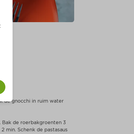
t
len
 de gnocchi in ruim water 
n. Bak de roerbakgroenten 3 
 2 min. Schenk de pastasaus 