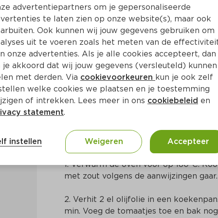
ze advertentiepartners om je gepersonaliseerde
vertenties te laten zien op onze website(s), maar ook
arbuiten. Ook kunnen wij jouw gegevens gebruiken om
alyses uit te voeren zoals het meten van de effectivitei
n onze advertenties. Als je alle cookies accepteert, dan
gnocchi met knoflookgarna
 je akkoord dat wij jouw gegevens (versleuteld) kunnen
len met derden. Via
cookievoorkeuren
kun je ook zelf
stellen welke cookies we plaatsen en je toestemming
Ca. 20 Min
Mediterraans
jzigen of intrekken. Lees meer in ons
cookiebeleid
en
ivacy statement
.
Bereidingswijze
lf instellen
Weigeren
Accepteer
1. Verwarm de oven voor op 180ºC. Kook
met zout volgens de aanwijzingen gaar.
2. Verhit 2 el olijfolie in een koekenpa
min. Voeg de tomaatjes toe en bak nog