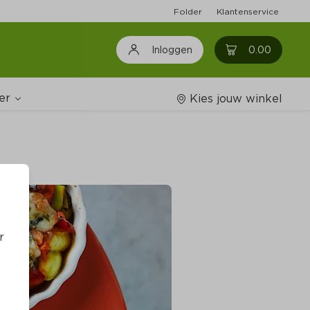
Folder
Klantenservice
0
0.00
Inloggen
er
Kies jouw winkel
Wijnshop
oodschappenlijstjes
r