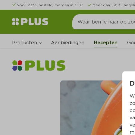
Voor 23:55 besteld, morgen in huis*
Meer dan 1600 Laagbli
Producten
Go
Aanbiedingen
Recepten
D
Wi
zo
oo
va
ve
ma