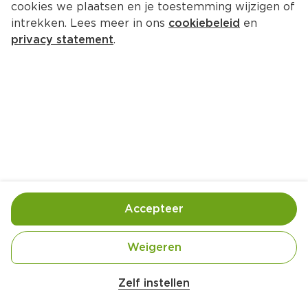
cookies we plaatsen en je toestemming wijzigen of
intrekken. Lees meer in ons
cookiebeleid
en
privacy statement
.
Gegrilde aubergine met dukkah 
en couscous
Hoofdgerecht
4 Pers.
Ca. 45 Min
Ingrediënten
Bereiding
Accepteer
Weigeren
Zelf instellen