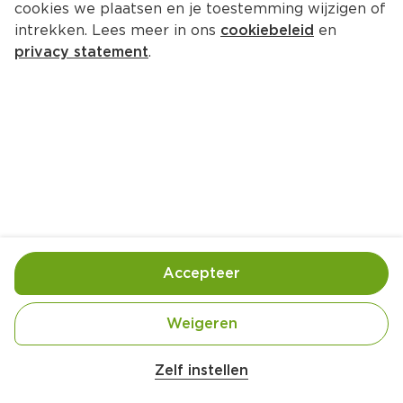
cookies we plaatsen en je toestemming wijzigen of
intrekken. Lees meer in ons
cookiebeleid
en
privacy statement
.
Gegrilde kabeljauwhaas met 
avocado en citroendressing
Voorgerecht
4 Pers.
Ca. 25 Min
Ingrediënten
Bereiding
Accepteer
4 el olijfolie extra vierge
Weigeren
½ citroen
Zelf instellen
1 el crème fraîche