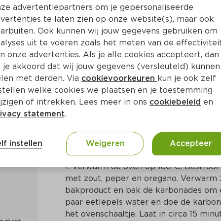
ze advertentiepartners om je gepersonaliseerde
vertenties te laten zien op onze website(s), maar ook
arbuiten. Ook kunnen wij jouw gegevens gebruiken om
alyses uit te voeren zoals het meten van de effectivitei
n onze advertenties. Als je alle cookies accepteert, dan
onade met champignonsaus
 je akkoord dat wij jouw gegevens (versleuteld) kunnen
len met derden. Via
cookievoorkeuren
kun je ook zelf
stellen welke cookies we plaatsen en je toestemming
Ca. 25 Min
Europees
jzigen of intrekken. Lees meer in ons
cookiebeleid
en
ivacy statement
.
Bereidingswijze
lf instellen
Weigeren
Accepteer
1. Verwarm de oven op 180°C. Bestrooi
met zout, peper en oregano. Verwarm 2
bakproduct en bak de karbonades om en
paar eetlepels water en doe de karbon
het ovenschaaltje. Laat in circa 15 minu