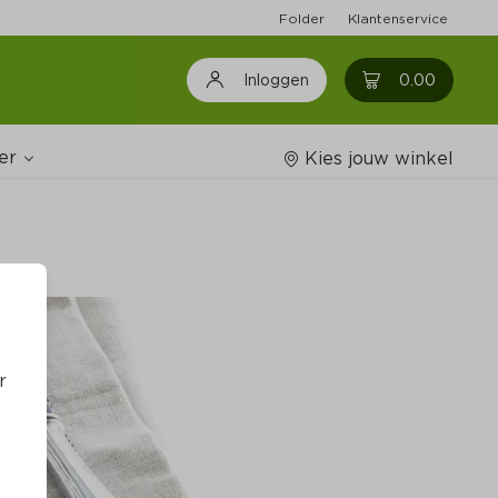
Folder
Klantenservice
0
0.00
Inloggen
er
Kies jouw winkel
Wijnshop
oodschappenlijstjes
r