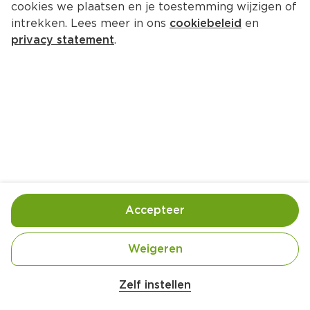
cookies we plaatsen en je toestemming wijzigen of
intrekken. Lees meer in ons
cookiebeleid
en
privacy statement
.
Gegrilde kipspiesjes met salsa 
verde
Hoofdgerecht
8 Pers.
Ca. 15 Min
Ingrediënten
Bereiding
Accepteer
Weigeren
Zelf instellen