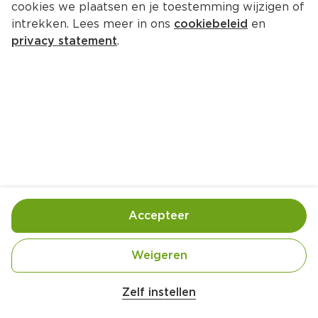
cookies we plaatsen en je toestemming wijzigen of
intrekken. Lees meer in ons
cookiebeleid
en
privacy statement
.
Gegrilde zalm met frisse 
appelsalsa
Hoofdgerecht
4 Pers.
Ca. 15 Min
Ingrediënten
Bereiding
Accepteer
Weigeren
Zelf instellen