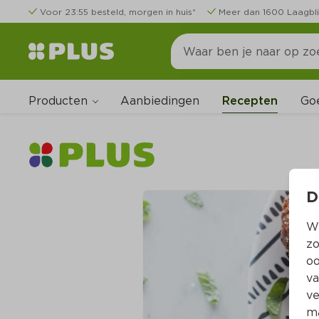
Voor 23:55 besteld, morgen in huis*
Meer dan 1600 Laagbli
Producten
Go
Aanbiedingen
Recepten
D
Wi
zo
oo
va
ve
ma