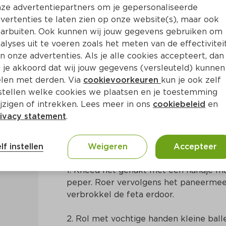
ze advertentiepartners om je gepersonaliseerde
vertenties te laten zien op onze website(s), maar ook
arbuiten. Ook kunnen wij jouw gegevens gebruiken om
alyses uit te voeren zoals het meten van de effectivitei
n onze advertenties. Als je alle cookies accepteert, dan
s met feta en munt
 je akkoord dat wij jouw gegevens (versleuteld) kunnen
len met derden. Via
cookievoorkeuren
kun je ook zelf
stellen welke cookies we plaatsen en je toestemming
in
Grieks
jzigen of intrekken. Lees meer in ons
cookiebeleid
en
ivacy statement
.
Bereidingswijze
lf instellen
Weigeren
Accepteer
1. Kneed het gehakt met een handje mu
peper. Roer vervolgens het paneermeel
verbrokkel de feta erdoor.
2. Rol met vochtige handen kleine ball