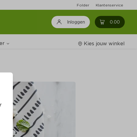
Folder
Klantenservice
0
0.00
Inloggen
er
Kies jouw winkel
Wijnshop
oodschappenlijstjes
r