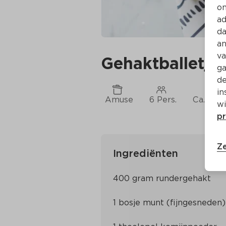
on
ad
da
an
va
Gehaktballetje
ga
de
in
Amuse
6 Pers.
Ca. 25 M
wi
pr
Ze
Ingrediënten