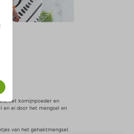
t
nt, het komijnpoeder en 
 en ei door het mengsel en 
etjes van het gehaktmengsel.