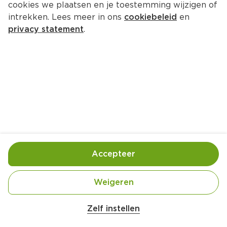
cookies we plaatsen en je toestemming wijzigen of
intrekken. Lees meer in ons
cookiebeleid
en
privacy statement
.
Gehakttaart met brooddeksel
Hoofdgerecht
6 Pers.
Ca. 30 Min
Ingrediënten
Bereiding
Accepteer
Weigeren
Zelf instellen