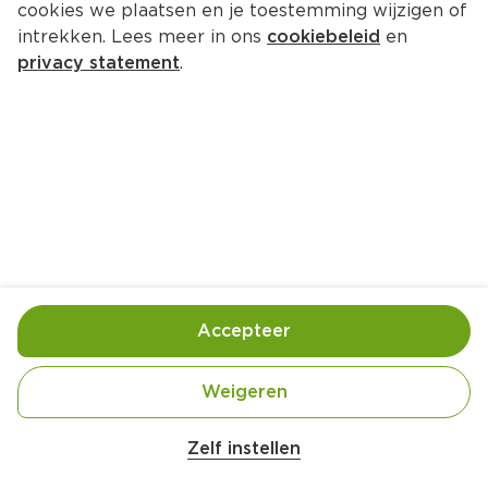
cookies we plaatsen en je toestemming wijzigen of
intrekken. Lees meer in ons
cookiebeleid
en
privacy statement
.
Geitenkaassalade met meloen en 
avocado
Lunch
4 Pers.
Ca. 20 Min
Ingrediënten
Bereiding
Accepteer
Weigeren
Zelf instellen