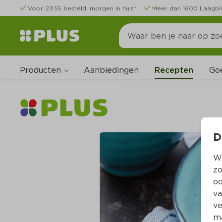
Voor 23:55 besteld, morgen in huis*
Meer dan 1600 Laagbli
Producten
Go
Aanbiedingen
Recepten
D
Wi
zo
oo
va
ve
ma