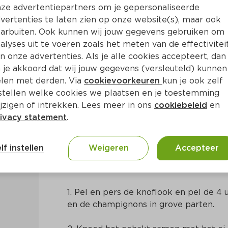
ze advertentiepartners om je gepersonaliseerde
vertenties te laten zien op onze website(s), maar ook
arbuiten. Ook kunnen wij jouw gegevens gebruiken om
alyses uit te voeren zoals het meten van de effectivitei
n onze advertenties. Als je alle cookies accepteert, dan
rde balsamico pasta met tij
 je akkoord dat wij jouw gegevens (versleuteld) kunnen
len met derden. Via
cookievoorkeuren
kun je ook zelf
stellen welke cookies we plaatsen en je toestemming
jzigen of intrekken. Lees meer in ons
cookiebeleid
en
ivacy statement
.
lf instellen
Weigeren
Accepteer
Bereidingswijze
1. Pel en pers de knoflook en pel de 4 ui
en de champignons in grove parten.