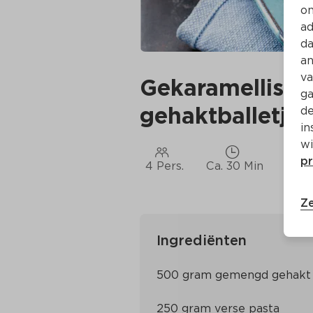
on
ad
da
an
va
Gekaramellisee
ga
gehaktballetjes
de
in
wi
pr
4 Pers.
Ca. 30 Min
Ze
Ingrediënten
500 gram gemengd gehakt
250 gram verse pasta