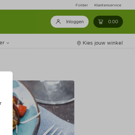
Folder
Klantenservice
0
0.00
Inloggen
er
Kies jouw winkel
Wijnshop
oodschappenlijstjes
r