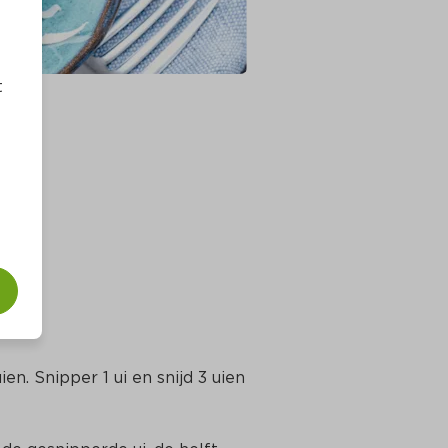
t
m 
en. Snipper 1 ui en snijd 3 uien 