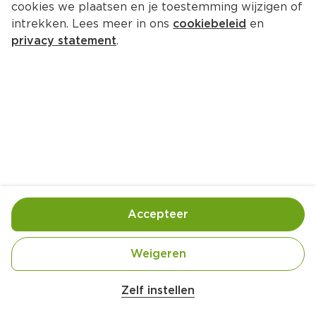
cookies we plaatsen en je toestemming wijzigen of
intrekken. Lees meer in ons
cookiebeleid
en
privacy statement
.
Gekonfijte citroenschilletjes
Nagerecht
8 Pers.
Ca. 90 Min
Ingrediënten
Bereiding
Accepteer
Weigeren
100 gram pure chocolade
Zelf instellen