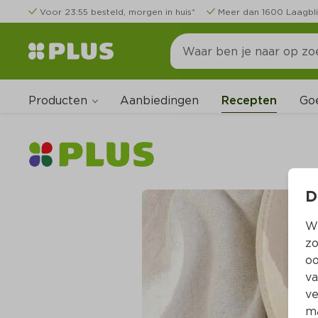
Voor 23:55 besteld, morgen in huis*
Meer dan 1600 Laagbli
Producten
Go
Aanbiedingen
Recepten
D
Wi
zo
oo
va
ve
ma