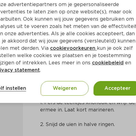
ze advertentiepartners om je gepersonaliseerde
vertenties te laten zien op onze website(s), maar ook
arbuiten. Ook kunnen wij jouw gegevens gebruiken om
alyses uit te voeren zoals het meten van de effectivitei
n onze advertenties. Als je alle cookies accepteert, dan
endijen in harissasaus
 je akkoord dat wij jouw gegevens (versleuteld) kunnen
len met derden. Via
cookievoorkeuren
kun je ook zelf
stellen welke cookies we plaatsen en je toestemming
Ca. 30 Min
Marokkaans
jzigen of intrekken. Lees meer in ons
cookiebeleid
en
ivacy statement
.
Bereidingswijze
lf instellen
Weigeren
Accepteer
1. Pers de teentjes knoflook en wrijf d
ermee in. Laat kort marineren.
2. Snijd de uien in halve ringen.