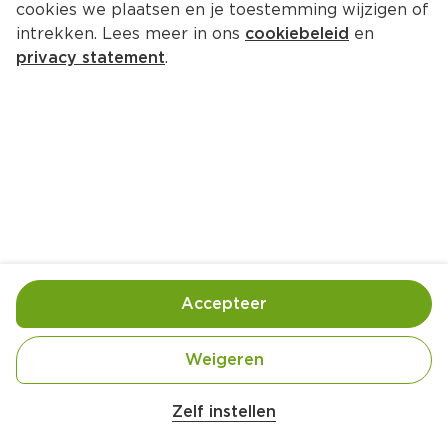
cookies we plaatsen en je toestemming wijzigen of
intrekken. Lees meer in ons
cookiebeleid
en
privacy statement
.
Gekruide groentestoof met 
amandelrijst
Hoofdgerecht
4 Pers.
Ca. 35 Min
Ingrediënten
Bereiding
Accepteer
Weigeren
Zelf instellen