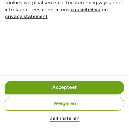
cookies we plaatsen en je toestemming wijzigen of
intrekken. Lees meer in ons
cookiebeleid
en
privacy statement
.
Gelderse lentesalade
Hoofdgerecht
4 Pers.
Ca. 15 Min
Ingrediënten
Bereiding
Accepteer
Weigeren
Zelf instellen