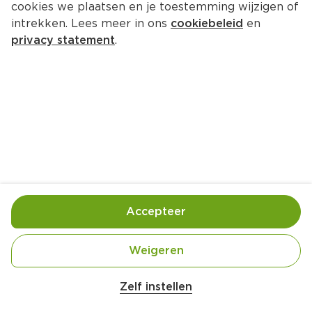
cookies we plaatsen en je toestemming wijzigen of
intrekken. Lees meer in ons
cookiebeleid
en
privacy statement
.
Gele curry met bloemkoolrijst en 
ei
Hoofdgerecht
4 Pers.
Ca. 20 Min
Ingrediënten
Bereiding
Accepteer
Weigeren
Zelf instellen