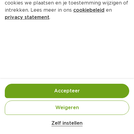
cookies we plaatsen en je toestemming wijzigen of
intrekken. Lees meer in ons
cookiebeleid
en
privacy statement
.
Gelukskoekjes
Nagerecht
30 Pers.
Ca. 20 Min
Ingrediënten
Bereiding
Accepteer
Weigeren
Zelf instellen