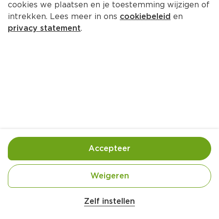
cookies we plaatsen en je toestemming wijzigen of
intrekken. Lees meer in ons
cookiebeleid
en
privacy statement
.
Gemarineerde groentespiesen 
met feta
Hoofdgerecht
4 Pers.
Ca. 30 Min
Ingrediënten
Bereiding
Accepteer
Weigeren
Zelf instellen