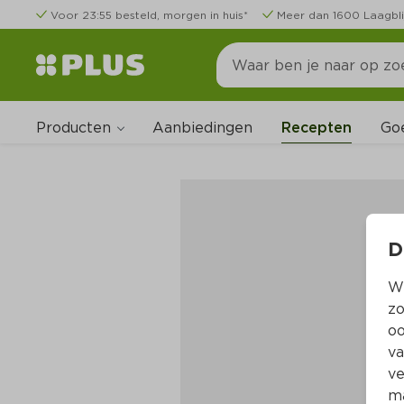
Voor 23:55 besteld, morgen in huis*
Meer dan 1600 Laagbli
Producten
Go
Aanbiedingen
Recepten
D
Wi
zo
oo
va
ve
ma