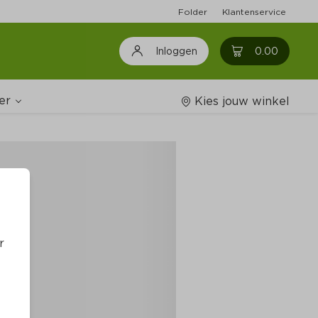
Folder
Klantenservice
0
0.00
Inloggen
er
Kies jouw winkel
Wijnshop
oodschappenlijstjes
r