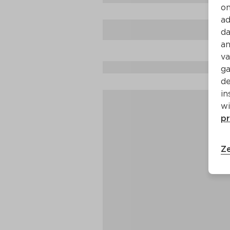
on
ad
da
an
va
ga
de
in
wi
pr
Ze