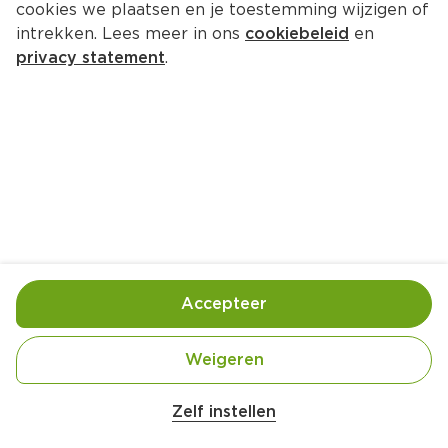
cookies we plaatsen en je toestemming wijzigen of
intrekken. Lees meer in ons
cookiebeleid
en
privacy statement
.
Gepofte knoflook
Bijgerecht
4 Pers.
Ca. 5 Min
Ingrediënten
Bereiding
Accepteer
Weigeren
Zelf instellen