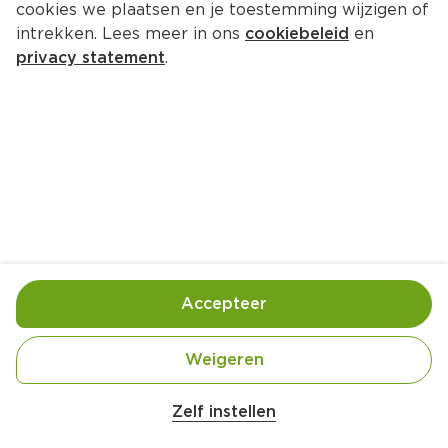
cookies we plaatsen en je toestemming wijzigen of
intrekken. Lees meer in ons
cookiebeleid
en
privacy statement
.
Gerookte-zalmkroketjes
Voorgerecht
12 Pers.
Ca. 30 Min
Ingrediënten
Bereiding
Accepteer
Weigeren
Zelf instellen