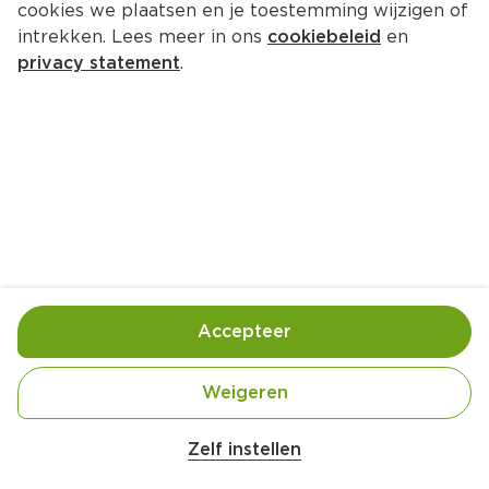
cookies we plaatsen en je toestemming wijzigen of
intrekken. Lees meer in ons
cookiebeleid
en
privacy statement
.
Geroosterde amandelen met 
knoflook, tijm en zeezout
Borrel
4 Pers.
Ca. 10 Min
Ingrediënten
Bereiding
Accepteer
Weigeren
Zelf instellen