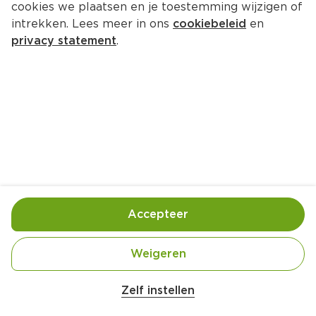
cookies we plaatsen en je toestemming wijzigen of
intrekken. Lees meer in ons
cookiebeleid
en
privacy statement
.
Geroosterde paprika salade met 
halloumi en pijnboompitten
4 Pers.
Ca. 30 Min
Ingrediënten
Bereiding
Accepteer
4 stuks zoete puntpaprika's
Weigeren
2 teentjes knoflook
Zelf instellen
150 gram pijnboompitten