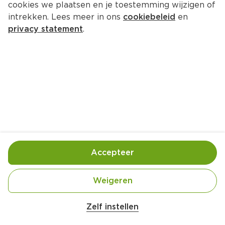
cookies we plaatsen en je toestemming wijzigen of
intrekken. Lees meer in ons
cookiebeleid
en
privacy statement
.
Gesmoorde lente-ui met 
pijnboompitten
Bijgerecht
4 Pers.
Ca. 20 Min
Ingrediënten
Bereiding
Accepteer
Weigeren
Zelf instellen