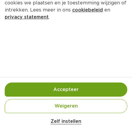
cookies we plaatsen en je toestemming wijzigen of
intrekken. Lees meer in ons
cookiebeleid
en
privacy statement
.
Gesouffleerde omelet met bosui 
en specerijen
Hoofdgerecht
4 Pers.
Ca. 20 Min
Ingrediënten
Bereiding
Accepteer
Weigeren
Zelf instellen