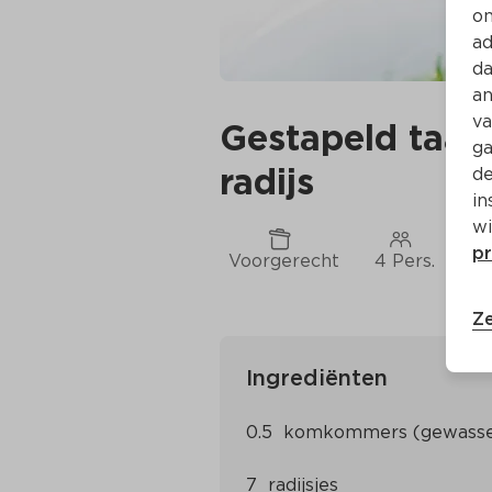
on
ad
da
an
va
Gestapeld taar
ga
radijs
de
in
wi
pr
Voorgerecht
4 Pers.
Ca
Ze
Ingrediënten