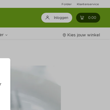
Folder
Klantenservice
0
0.00
Inloggen
er
Kies jouw winkel
Wijnshop
oodschappenlijstjes
r