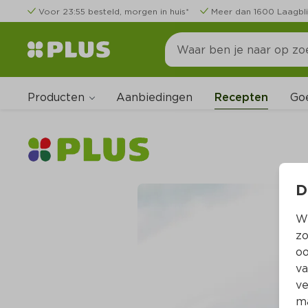
Voor 23:55 besteld, morgen in huis*
Meer dan 1600 Laagbli
Producten
Go
Aanbiedingen
Recepten
D
Wi
zo
oo
va
ve
ma