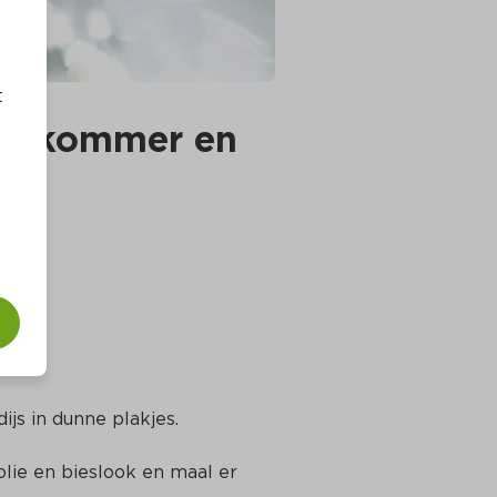
t
komkommer en 
js in dunne plakjes.
lie en bieslook en maal er 