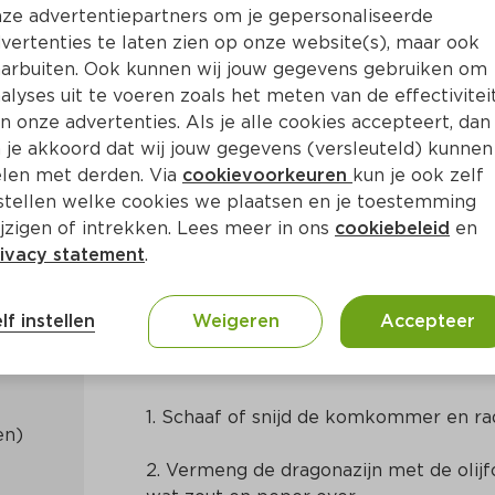
ze advertentiepartners om je gepersonaliseerde
vertenties te laten zien op onze website(s), maar ook
arbuiten. Ook kunnen wij jouw gegevens gebruiken om
alyses uit te voeren zoals het meten van de effectivitei
n onze advertenties. Als je alle cookies accepteert, dan
tje van gerookte makreel, 
 je akkoord dat wij jouw gegevens (versleuteld) kunnen
len met derden. Via
cookievoorkeuren
kun je ook zelf
stellen welke cookies we plaatsen en je toestemming
jzigen of intrekken. Lees meer in ons
cookiebeleid
en
ivacy statement
.
. 15 Min
Nederlands
lf instellen
Weigeren
Accepteer
Bereidingswijze
1. Schaaf of snijd de komkommer en radi
2. Vermeng de dragonazijn met de olijfo