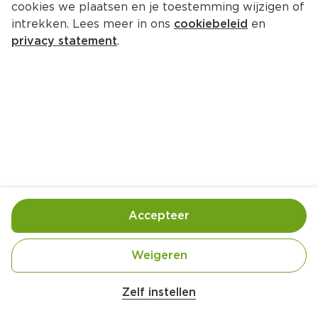
cookies we plaatsen en je toestemming wijzigen of
intrekken. Lees meer in ons
cookiebeleid
en
privacy statement
.
Gestoofde Franse kip met wijn en 
prei
Hoofdgerecht
4 Pers.
Ca. 70 Min
Ingrediënten
Bereiding
Accepteer
Weigeren
Zelf instellen