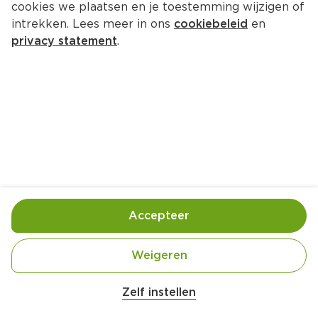
cookies we plaatsen en je toestemming wijzigen of
intrekken. Lees meer in ons
cookiebeleid
en
privacy statement
.
Gestoomde kipfilet met 
sesamdressing
Hoofdgerecht
4 Pers.
Ca. 20 Min
Ingrediënten
Bereiding
Accepteer
Weigeren
Zelf instellen