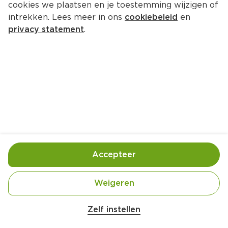
cookies we plaatsen en je toestemming wijzigen of
intrekken. Lees meer in ons
cookiebeleid
en
privacy statement
.
Gevarieerde vleesfondue
Hoofdgerecht
4 Pers.
Ca. 25 Min
Ingrediënten
Bereiding
Accepteer
Weigeren
Belangrijke veiligheidswaarschuwing
Amogusti olijven gevuld met citroen blik 
Zelf instellen
200g