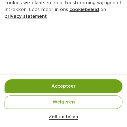
cookies we plaatsen en je toestemming wijzigen of
intrekken. Lees meer in ons
cookiebeleid
en
privacy statement
.
Gevulde kip van de barbecue
Hoofdgerecht
6 Pers.
Ca. 35 Min
Ingrediënten
Bereiding
Accepteer
Weigeren
Belangrijke veiligheidswaarschuwing
Amogusti olijven gevuld met citroen blik 
Zelf instellen
200g