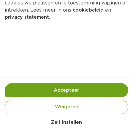
cookies we plaatsen en je toestemming wijzigen of
intrekken. Lees meer in ons
cookiebeleid
en
privacy statement
.
Gevulde portobello met couscous 
en feta
Hoofdgerecht
2 Pers.
Ca. 15 Min
Ingrediënten
Bereiding
Accepteer
Weigeren
Zelf instellen