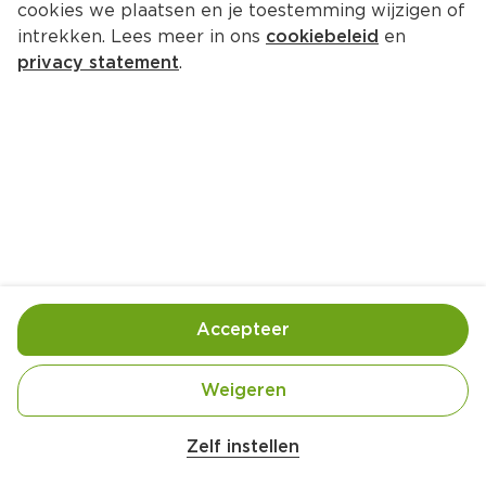
cookies we plaatsen en je toestemming wijzigen of
intrekken. Lees meer in ons
cookiebeleid
en
privacy statement
.
Gevulde zalm met zoete-
aardappeltaartjes
Hoofdgerecht
4 Pers.
Ca. 40 Min
Ingrediënten
Bereiding
Accepteer
Weigeren
Zelf instellen