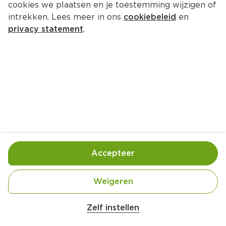
cookies we plaatsen en je toestemming wijzigen of
intrekken. Lees meer in ons
cookiebeleid
en
privacy statement
.
Gewokte witlof met sesamkip
Hoofdgerecht
4 Pers.
Ca. 20 Min
Ingrediënten
Bereiding
Accepteer
300 g kipblokjes (Beter Leven)
Weigeren
300 g basmati- of pandanrijst
3 el arachide- of zonnebloemolie
Zelf instellen