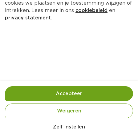
cookies we plaatsen en je toestemming wijzigen of
intrekken. Lees meer in ons
cookiebeleid
en
privacy statement
.
Gezonde crêpes suzette met 
mandarijn en pure chocolade
4 Pers.
Ca. 30 Min
Ingrediënten
Bereiding
Accepteer
2 rijpe Fairtrade bananen
Weigeren
4 vrije uitloopeieren (Beter Leven 2 sterren)
Zelf instellen
100 ml (plantaardige) melk