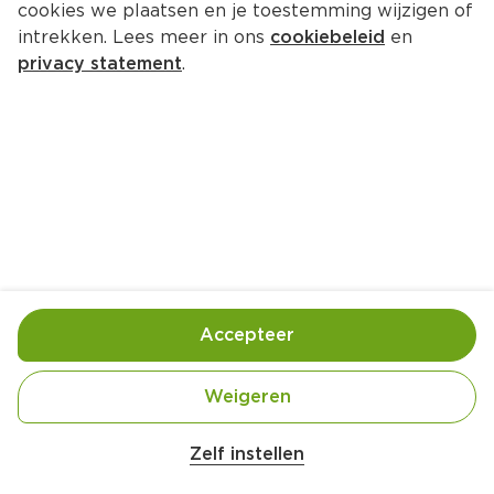
cookies we plaatsen en je toestemming wijzigen of
intrekken. Lees meer in ons
cookiebeleid
en
privacy statement
.
Gezonde poffertjes
Ontbijt
4 Pers.
Ca. 20 Min
Ingrediënten
Bereiding
Accepteer
Weigeren
Belangrijke veiligheidswaarschuwing
Amogusti olijven gevuld met citroen blik 
Zelf instellen
200g