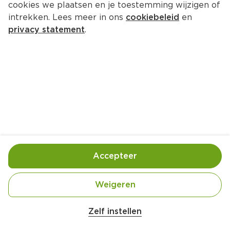
cookies we plaatsen en je toestemming wijzigen of
intrekken. Lees meer in ons
cookiebeleid
en
privacy statement
.
Glutenvrije vegan pannenkoeken
Ontbijt
4 Pers.
Ca. 30 Min
Ingrediënten
Bereiding
Accepteer
Weigeren
Zelf instellen