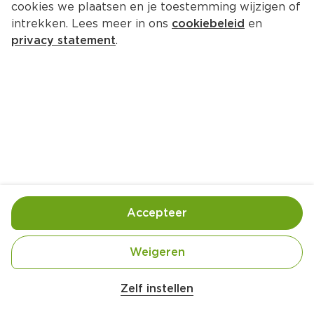
cookies we plaatsen en je toestemming wijzigen of
intrekken. Lees meer in ons
cookiebeleid
en
privacy statement
.
Gnocchi in boerenkoolsaus met 
pecorino
Hoofdgerecht
4 Pers.
Ca. 50 Min
Ingrediënten
Bereiding
Accepteer
Weigeren
Zelf instellen