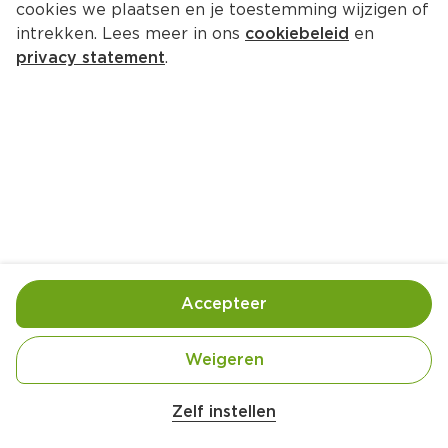
cookies we plaatsen en je toestemming wijzigen of
intrekken. Lees meer in ons
cookiebeleid
en
privacy statement
.
Gnocchi in romige tomatensaus
Hoofdgerecht
4 Pers.
Ca. 20 Min
Ingrediënten
Bereiding
Accepteer
Weigeren
Belangrijke veiligheidswaarschuwing
Amogusti olijven gevuld met citroen blik 
Zelf instellen
200g