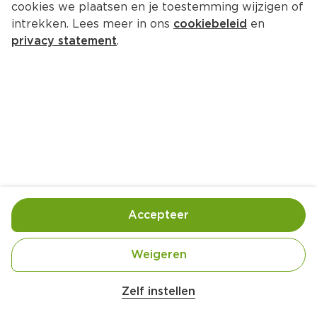
cookies we plaatsen en je toestemming wijzigen of
intrekken. Lees meer in ons
cookiebeleid
en
privacy statement
.
Goedgevulde eierbroodjes
Lunch
12 Pers.
Ca. 20 Min
Ingrediënten
Bereiding
Accepteer
Weigeren
8 plakjes gerookte kipfilet (vleeswaren) (dun 
Zelf instellen