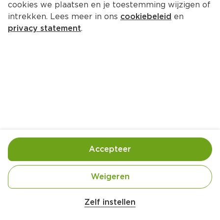
cookies we plaatsen en je toestemming wijzigen of
intrekken. Lees meer in ons
cookiebeleid
en
privacy statement
.
Gourmettosti
4 Pers.
Ca. 10 Min
Ingrediënten
Bereiding
Accepteer
1 wit pistoletje
Weigeren
1 schijf ananas
2 plakjes achterham
Zelf instellen